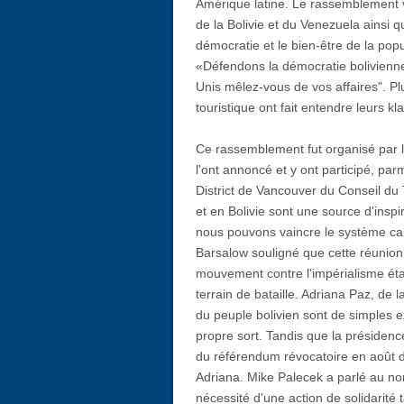
Amérique latine. Le rassemblement vis
de la Bolivie et du Venezuela ainsi q
démocratie et le bien-être de la pop
«Défendons la démocratie bolivienne",
Unis mêlez-vous de vos affaires". Pl
touristique ont fait entendre leurs kl
Ce rassemblement fut organisé par 
l'ont annoncé et y ont participé, par
District de Vancouver du Conseil du T
et en Bolivie sont une source d'insp
nous pouvons vaincre le système capit
Barsalow souligné que cette réunion 
mouvement contre l'impérialisme étas
terrain de bataille. Adriana Paz, de
du peuple bolivien sont de simples e
propre sort. Tandis que la présidenc
du référendum révocatoire en août d
Adriana. Mike Palecek a parlé au nom
nécessité d'une action de solidarité 