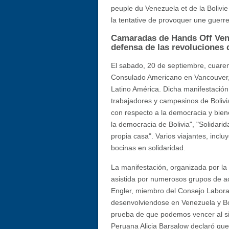
peuple du Venezuela et de la Bolivie
la tentative de provoquer une guerre
Camaradas de Hands Off Ven
defensa de las revoluciones 
El sabado, 20 de septiembre, cuaren
Consulado Americano en Vancouver, p
Latino América. Dicha manifestación 
trabajadores y campesinos de Bolivia
con respecto a la democracia y bien
la democracia de Bolivia", "Solidarid
propia casa". Varios viajantes, incl
bocinas en solidaridad.
La manifestación, organizada por l
asistida por numerosos grupos de act
Engler, miembro del Consejo Laboral
desenvolviendose en Venezuela y Bol
prueba de que podemos vencer al sist
Peruana Alicia Barsalow declaró que 