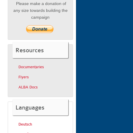
Please make a donation of
any size towards building the
campaign
Resources
Documentaries
Flyers
ALBA Docs
Languages
Deutsch