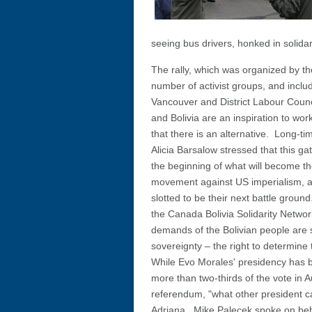
seeing bus drivers, honked in solidari
The rally, which was organized by 
number of activist groups, and inclu
Vancouver and District Labour Counci
and Bolivia are an inspiration to wo
that there is an alternative.
Long-tim
Alicia Barsalow stressed that this ga
the beginning of what will become t
movement against US imperialism, as
slotted to be their next battle groun
the Canada Bolivia Solidarity Networ
demands of the Bolivian people are
sovereignty – the right to determine 
While Evo Morales' presidency has b
more than two-thirds of the vote in A
referendum, "what other president c
Adriana. Mike Palecek spoke on beha