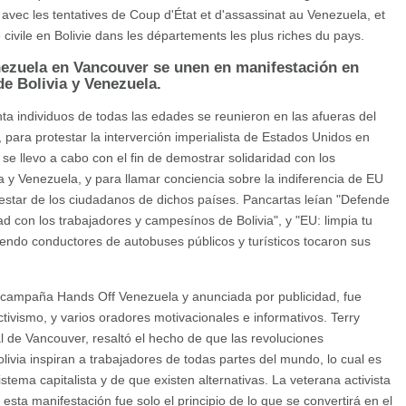
 avec les tentatives de Coup d'État et d'assassinat au Venezuela, et
 civile en Bolivie dans les départements les plus riches du pays.
ezuela en Vancouver se unen en manifestación en
de Bolivia y Venezuela.
ta individuos de todas las edades se reunieron en las afueras del
ara protestar la interverción imperialista de Estados Unidos en
se llevo a cabo con el fin de demostrar solidaridad con los
 y Venezuela, y para llamar conciencia sobre la indiferencia de EU
estar de los ciudadanos de dichos países. Pancartas leían "Defende
ad con los trabajadores y campesínos de Bolivia", y "EU: limpia tu
uyendo conductores de autobuses públicos y turísticos tocaron sus
a campaña Hands Off Venezuela y anunciada por publicidad, fue
ivismo, y varios oradores motivacionales e informativos. Terry
 de Vancouver, resaltó el hecho de que las revoluciones
ivia inspiran a trabajadores de todas partes del mundo, lo cual es
ema capitalista y de que existen alternativas. La veterana activista
esta manifestación fue solo el principio de lo que se convertirá en el