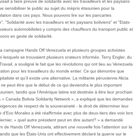
ait à faire preuve de solidarité avec les travailleurs et les paysans
ue sensibiliser le public au sujet du mépris étasunien pour la
ulation dans ces pays. Nous pouvons lire sur les pancartes
 "Solidarité avec les travailleurs et les paysans boliviens" et "Etats-
usieurs automobilistes y compris des chauffeurs du transport public et
axons en geste de solidarité.
la campagne Hands Off Venezuela et plusieurs groupes activistes
mi lesquels se trouvaient plusieurs orateurs informés. Terry Engler, du
ravail, a souligné le fait que les révolutions qui ont lieu au Venezuela
iration pour les travailleurs du monde entier. Ce qui démontre que
aliste et qu'il existe une alternative. La militante péruvienne Alicia
ne peut être que le début de ce qui deviendra le plus important
unien, tandis que l'Amérique latine est destinée à être leur prochain
 la « Canada Bolivia Solidarity Network », a expliqué que les demandes
xigences de respect de la souveraineté - le droit de déterminer leur
e d'Evo Morales a été réaffirmée avec plus de deux-tiers des voix lors
ernier, « quel autre président peut en dire autant? » a demandé
 de Hands Off Venezuela, attirant une nouvelle fois l'attention sur la
tandis que les États-Unis ont effectivement déclaré la guerre sur le