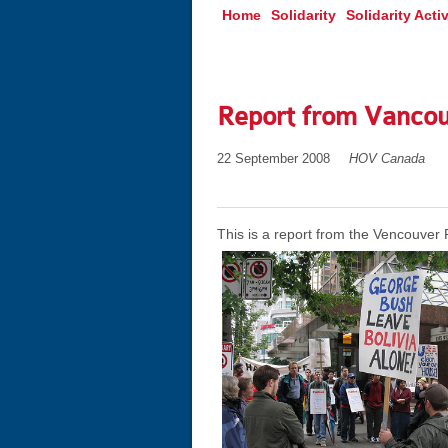
Home
Solidarity
Solidarity Activ
Report from Vancou
22 September 2008
HOV Canada
This is a report from the Vencouver 