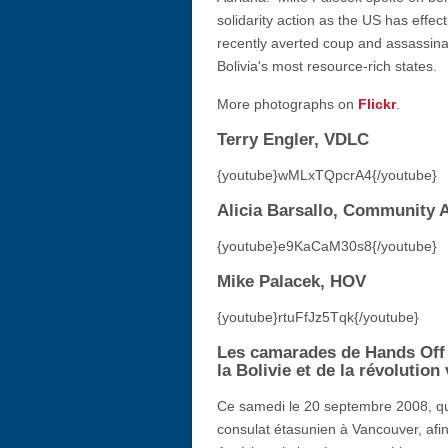
solidarity action as the US has effec
recently averted coup and assassinat
Bolivia's most resource-rich states.
More photographs on
Flickr
.
Terry Engler, VDLC
{youtube}wMLxTQpcrA4{/youtube}
Alicia Barsallo, Community A
{youtube}e9KaCaM30s8{/youtube}
Mike Palacek, HOV
{youtube}rtuFfJz5Tqk{/youtube}
Les camarades de Hands Off 
la Bolivie et de la révolutio
Ce samedi le 20 septembre 2008, qua
consulat étasunien à Vancouver, afin