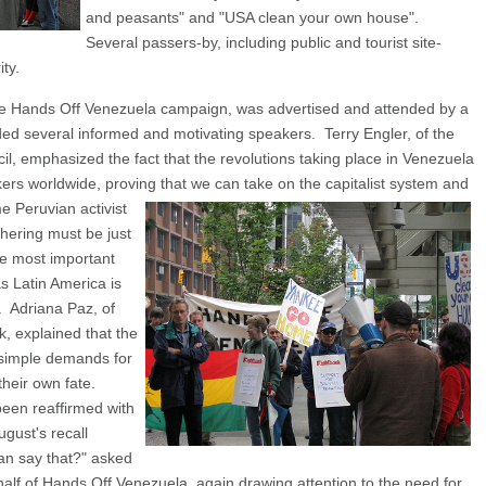
and peasants" and "USA clean your own house".
Several passers-by, including public and tourist site-
ty.
the Hands Off Venezuela campaign, was advertised and attended by a
ded several informed and motivating speakers. Terry Engler, of the
l, emphasized the fact that the revolutions taking place in Venezuela
rkers worldwide, proving that we can take on the capitalist system and
e Peruvian activist
thering must be just
he most important
 Latin America is
d. Adriana Paz, of
k, explained that the
 simple demands for
their own fate.
een reaffirmed with
ugust's recall
an say that?" asked
lf of Hands Off Venezuela, again drawing attention to the need for