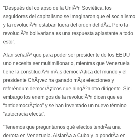
”Después del colapso de la UniÃ³n Soviética, los
seguidores del capitalismo se imaginaron que el socialismo
y la revoluciÃ³n estaban fuera del orden del dÃ­a. Pero la
revoluciÃ³n bolivariana es una respuesta aplastante a todo
esto”.
Alan señalÃ³ que para poder ser presidente de los EEUU
uno necesita ser multimillonario, mientras que Venezuela
tiene la constituciÃ³n mÃ¡s democrÃ¡tica del mundo y el
presidente ChÃ¡vez ha ganado mÃ¡s elecciones y
referéndum democrÃ¡ticos que ningÃºn otro dirigente. Sin
embargo los enemigos de la revoluciÃ³n dicen que es
“antidemocrÃ¡tico” y se han inventado un nuevo término
“autocracia electa”.
“Tenemos que preguntarnos qué efectos tendrÃ­a una
derrota en Venezuela. AislarÃ­a a Cuba y la pondrÃ­a en