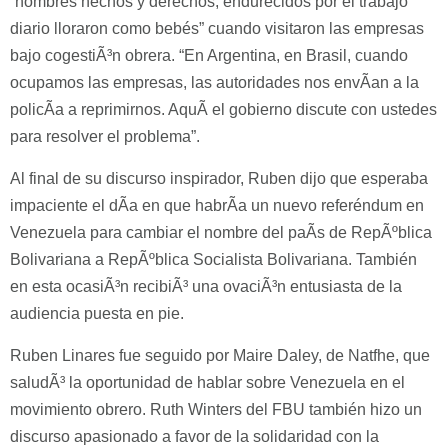
“hombres hechos y derechos, endurecidos por el trabajo
diario lloraron como bebés” cuando visitaron las empresas
bajo cogestiÃ³n obrera. “En Argentina, en Brasil, cuando
ocupamos las empresas, las autoridades nos envÃ­an a la
policÃ­a a reprimirnos. AquÃ­ el gobierno discute con ustedes
para resolver el problema”.
Al final de su discurso inspirador, Ruben dijo que esperaba
impaciente el dÃ­a en que habrÃ­a un nuevo referéndum en
Venezuela para cambiar el nombre del paÃ­s de RepÃºblica
Bolivariana a RepÃºblica Socialista Bolivariana. También
en esta ocasiÃ³n recibiÃ³ una ovaciÃ³n entusiasta de la
audiencia puesta en pie.
Ruben Linares fue seguido por Maire Daley, de Natfhe, que
saludÃ³ la oportunidad de hablar sobre Venezuela en el
movimiento obrero. Ruth Winters del FBU también hizo un
discurso apasionado a favor de la solidaridad con la