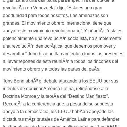
organizando una campaña para impedir la derrota de la
revoluciÃ³n en Venezuela” dijo. “Esta es una gran
oportunidad para todos nosotros. Las amenazas son
grandes. El movimiento obrero internacional tiene que
apoyar este movimiento revolucionario”. Y añadiÃ³: “esta es
potencialmente una revoluciÃ³n socialista, no simplemente
una revoluciÃ³n democrÃ¡tica, que debemos promover y
desarrollar.” John hizo un llamamiento a todos los presentes
a llevar reportes de esta reuniÃ³n a todos los rincones del
movimiento obrero y a todas las partes del paÃ­s.
Tony Benn abriÃ³ el debate atacando a los EEUU por sus
intentos de dominar América Latina, refiriéndose a la
Doctrina Monroe y la teorÃ­a del “Destino Manifiesto”.
RecordÃ³ a la conferencia que, a pesar de su supuesto
apoyo a la democracia, los EEUU habÃ­an apoyado las
dictaduras mÃ¡s brutales de América Latina para defender
los beneficios de las grandes multinacionales. “Los EEUU