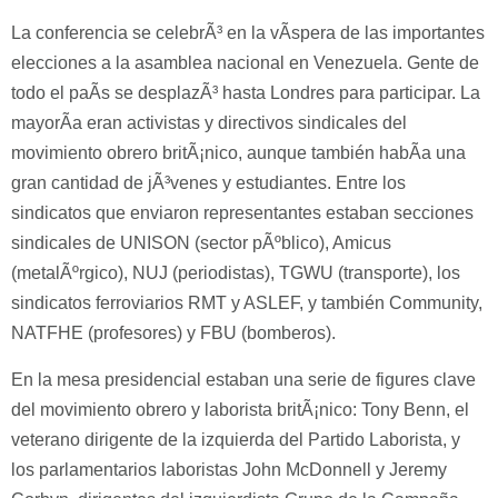
La conferencia se celebrÃ³ en la vÃ­spera de las importantes
elecciones a la asamblea nacional en Venezuela. Gente de
todo el paÃ­s se desplazÃ³ hasta Londres para participar. La
mayorÃ­a eran activistas y directivos sindicales del
movimiento obrero britÃ¡nico, aunque también habÃ­a una
gran cantidad de jÃ³venes y estudiantes. Entre los
sindicatos que enviaron representantes estaban secciones
sindicales de UNISON (sector pÃºblico), Amicus
(metalÃºrgico), NUJ (periodistas), TGWU (transporte), los
sindicatos ferroviarios RMT y ASLEF, y también Community,
NATFHE (profesores) y FBU (bomberos).
En la mesa presidencial estaban una serie de figures clave
del movimiento obrero y laborista britÃ¡nico: Tony Benn, el
veterano dirigente de la izquierda del Partido Laborista, y
los parlamentarios laboristas John McDonnell y Jeremy